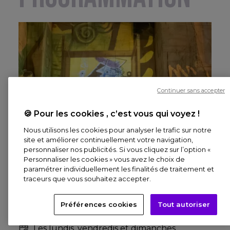
Réservez en ligne
Continuer sans accepter
🍪 Pour les cookies , c’est vous qui voyez !
Nous utilisons les cookies pour analyser le trafic sur notre
site et améliorer continuellement votre navigation,
personnaliser nos publicités. Si vous cliquez sur l’option «
Personnaliser les cookies » vous avez le choix de
paramétrer individuellement les finalités de traitement et
traceurs que vous souhaitez accepter.
Préférences cookies
Tout autoriser
Les lundis, vendredis et dimanches
L