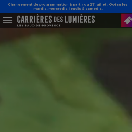
Changement de programmation à partir du 27 juillet : Océan les
mardis, mercredis, jeudis & samedis.