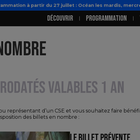
mation à partir du 27 juillet : Océan les mardis, mercre
NAVIGATION PRINCI
DÉCOUVRIR
PROGRAMMATION
 NOMBRE
ORODATÉS VALABLES 1 AN
u représentant d’un CSE et vous souhaitez faire bénéficie
position des billets en nombre :
LE BILLET PRÉVENTE