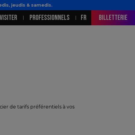
dis, jeudis & samedis.
PALE
VISITER
PROFESSIONNELS
FR
Billetterie
r de tarifs préférentiels à vos