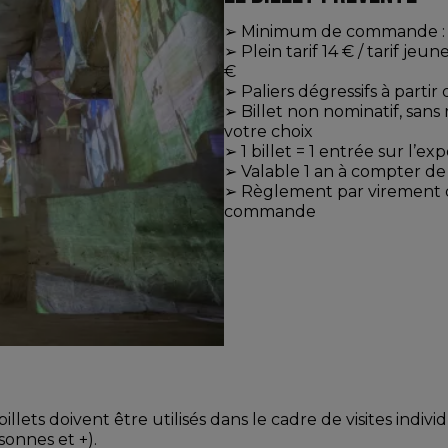
➢ Minimum de commande : 2
➢ Plein tarif 14 € / tarif jeune
€
➢ Paliers dégressifs à parti
➢ Billet non nominatif, sans
votre choix
➢ 1 billet = 1 entrée sur l’e
➢ Valable 1 an à compter de
➢ Règlement par virement 
commande
lets doivent être utilisés dans le cadre de visites indi
rsonnes et +).