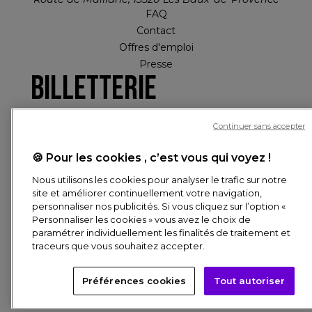
FAQ
Contact
Offres d'emploi
Presse
Billetterie
Continuer sans accepter
MON COMPTE
🍪 Pour les cookies , c’est vous qui voyez !
Nous utilisons les cookies pour analyser le trafic sur notre
Réservation en ligne
site et améliorer continuellement votre navigation,
PIED DE PAGE
personnaliser nos publicités. Si vous cliquez sur l’option «
Personnaliser les cookies » vous avez le choix de
© CULTURESPACES, 2026
paramétrer individuellement les finalités de traitement et
CRÉDITS
DONNÉES PERSONNELLES
COOKIES
traceurs que vous souhaitez accepter.
Besoin d'aide ? Posez-nous toutes vos questions !
Préférences cookies
Tout autoriser