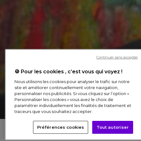
Continuer sans accepter
🍪 Pour les cookies , c’est vous qui voyez !
HATHA YOGA IMMERSIF
Nous utilisons les cookies pour analyser le trafic sur notre
site et améliorer continuellement votre navigation,
Un voyage dans l'univers de
personnaliser nos publicités. Si vous cliquez sur l’option «
Monet
Personnaliser les cookies » vous avez le choix de
paramétrer individuellement les finalités de traitement et
traceurs que vous souhaitez accepter.
Besoin d'aide ? Posez-nous toutes vos questions !
Réserver un billet
Préférences cookies
Tout autoriser