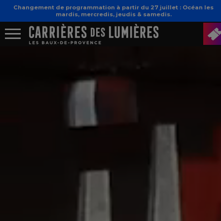
Changement de programmation à partir du 27 juillet : Océan les
mardis, mercredis, jeudis & samedis.